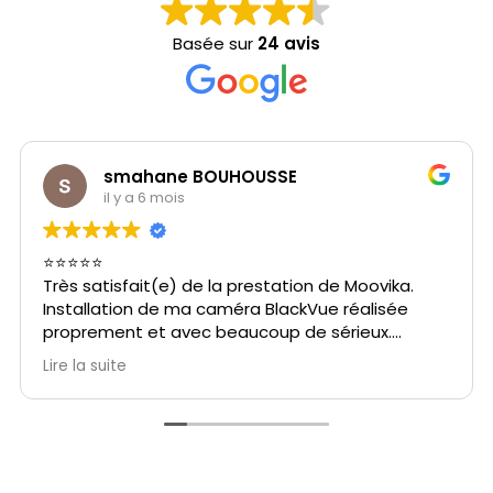
Basée sur
24 avis
smahane BOUHOUSSE
il y a 6 mois
⭐️⭐️⭐️⭐️⭐️
Très satisfait(e) de la prestation de Moovika.
Installation de ma caméra BlackVue réalisée
proprement et avec beaucoup de sérieux.
Le matériel est de très bonne qualité et
Lire la suite
l’installation est vraiment nickel.
Le technicien a été professionnel, ponctuel et
très à l’écoute.
Je recommande fortement Moovika.