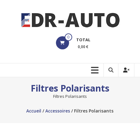
Aller
au
contenu
edrauto
0
TOTAL
Votre
0,00 €
Boutique
pour
les
Dashcams
Filtres Polarisants
Filtres Polarisants
Accueil
/
Accessoires
/ Filtres Polarisants