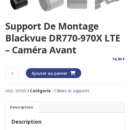
Support De Montage
Blackvue DR770-970X LTE
– Caméra Avant
16,90
€
quantité
Ajouter au panier
de
Support
Catégorie :
Câbles et supports
UGS :
53725-3
de
montage
Blackvue
Description
DR770-
970X
Description
LTE