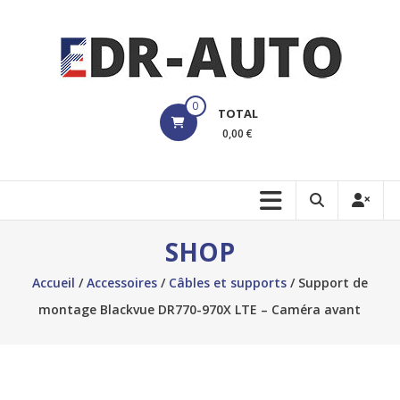
Aller
au
contenu
edrauto
0
TOTAL
Votre
0,00 €
Boutique
pour
les
Dashcams
SHOP
Accueil
/
Accessoires
/
Câbles et supports
/ Support de
montage Blackvue DR770-970X LTE – Caméra avant