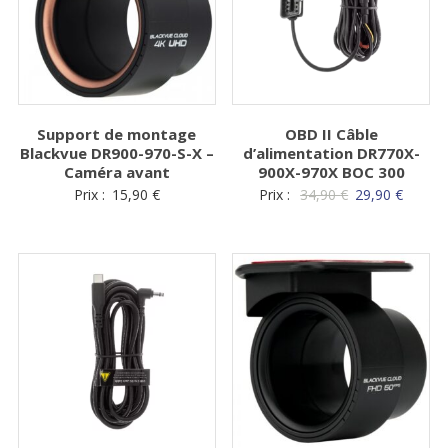
Support de montage
OBD II Câble
Blackvue DR900-970-S-X –
d’alimentation DR770X-
Caméra avant
900X-970X BOC 300
Le
Le
Prix :
15,90
€
Prix :
34,90
€
29,90
€
prix
prix
initial
actuel
était :
est :
34,90 €.
29,90 €