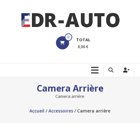
Aller
au
contenu
edrauto
0
TOTAL
Votre
0,00 €
Boutique
pour
les
Dashcams
Camera Arrière
Camera arrière
Accueil
/
Accessoires
/ Camera arrière