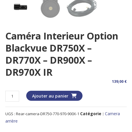
Caméra Interieur Option
Blackvue DR750X –
DR770X – DR900X –
DR970X IR
139,00
€
quantité
Ajouter au panier
de
Caméra
Catégorie :
Camera
UGS :
Rear-camera-DR750-770-970-900X-1
Interieur
Option
arrière
Blackvue