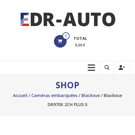
Aller
au
contenu
edrauto
0
TOTAL
Votre
0,00 €
Boutique
pour
les
Dashcams
SHOP
Accueil
/
Caméras embarquées
/
Blackvue
/ Blackvue
DR970X 2CH PLUS II