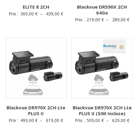
ELITE 8 2CH
Blackvue DR590X 2CH
64Go
Plage
Prix :
369,00
€
–
439,00
€
Plag
Prix :
219,00
€
–
289,00
€
de
de
prix :
prix 
369,00 €
219,
à
à
439,00 €
289,
Blackvue DR970X 2CH Lte
Blackvue DR970X 2CH Lte
PLUS II
PLUS II (SIM Incluse)
Plage
Plag
Prix :
499,00
€
–
619,00
€
Prix :
509,00
€
–
629,00
€
de
de
prix :
prix 