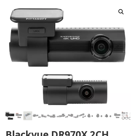
Blackvue DR970X 2CH