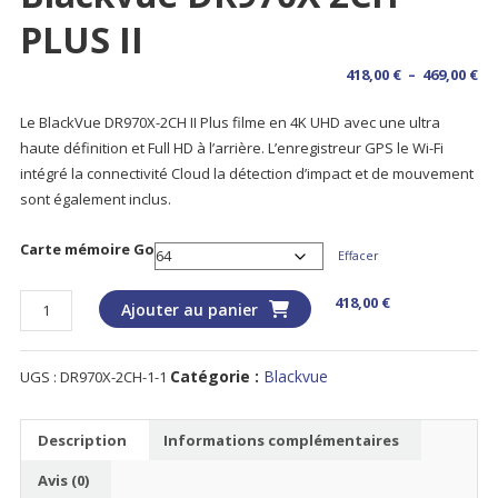
PLUS II
Pl
418,00
€
–
469,00
€
de
Le BlackVue DR970X-2CH II Plus filme en 4K UHD avec une ultra
pri
haute définition et Full HD à l’arrière. L’enregistreur GPS le Wi-Fi
418
intégré la connectivité Cloud la détection d’impact et de mouvement
à
sont également inclus.
469
Carte mémoire Go
Effacer
quantité
418,00
€
Ajouter au panier
de
Blackvue
Catégorie :
Blackvue
UGS :
DR970X-2CH-1-1
DR970X
2CH
PLUS
Description
Informations complémentaires
II
Avis (0)