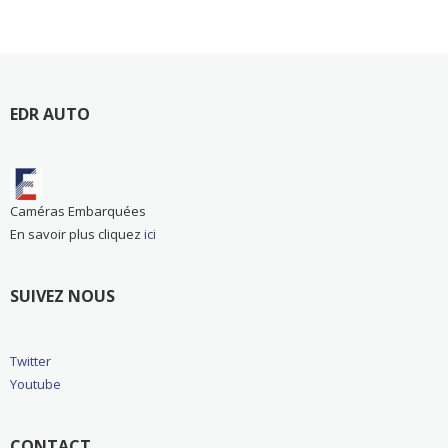
499,00 €
509,
à
à
619,00 €
629,
EDR AUTO
Caméras Embarquées
En savoir plus cliquez
ici
SUIVEZ NOUS
Twitter
Youtube
CONTACT