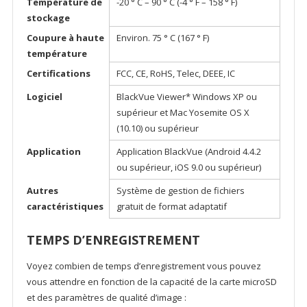
Température de
-20 ° C – 90 ° C (-4 ° F – 158 ° F)
stockage
Coupure à haute
Environ. 75 ° C (167 ° F)
température
Certifications
FCC, CE, RoHS, Telec, DEEE, IC
Logiciel
BlackVue Viewer* Windows XP ou
supérieur et Mac Yosemite OS X
(10.10) ou supérieur
Application
Application BlackVue (Android 4.4.2
ou supérieur, iOS 9.0 ou supérieur)
Autres
Système de gestion de fichiers
caractéristiques
gratuit de format adaptatif
TEMPS D’ENREGISTREMENT
Voyez combien de temps d’enregistrement vous pouvez
vous attendre en fonction de la capacité de la carte microSD
et des paramètres de qualité d’image :